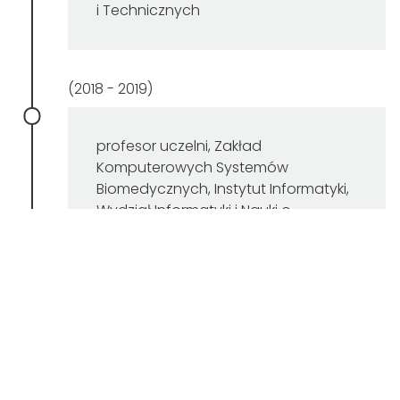
i Technicznych
(2018 - 2019)
profesor uczelni, Zakład
Komputerowych Systemów
Biomedycznych, Instytut Informatyki,
Wydział Informatyki i Nauki o
Materiałach
(2010 - 2018)
adiunkt, Zakład Komputerowych
Systemów Biomedycznych, Instytut